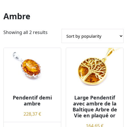
Ambre
S
Showing all 2 results
o
r
t
e
d
b
y
p
o
Pendentif demi
Large Pendentif
p
ambre
avec ambre de la
u
Baltique Arbre de
l
228,37
€
Vie en plaqué or
a
164,65
€