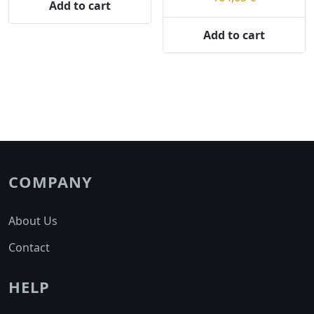
r
Add to cart
i
t
Add to cart
y
COMPANY
About Us
Contact
HELP