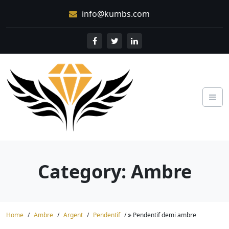
Skip
info@kumbs.com
to
content
Category:
Ambre
Home
Ambre
Argent
Pendentif
Pendentif demi ambre