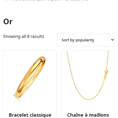
Or
S
Showing all 8 results
o
r
t
e
d
b
y
p
o
p
u
l
Bracelet classique
Chaîne à maillons