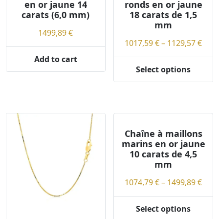
a
en or jaune 14
ronds en or jaune
r
carats (6,0 mm)
18 carats de 1,5
i
mm
1499,89
€
t
Pric
1017,59
€
–
1129,57
€
y
rang
Add to cart
1017
Select options
This
thr
product
1129
has
multiple
variants.
The
Chaîne à maillons
marins en or jaune
options
10 carats de 4,5
may
mm
be
chosen
Pric
1074,79
€
–
1499,89
€
on
rang
the
1074
Select options
This
product
thr