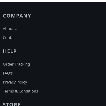
options
may
may
be
be
COMPANY
chosen
chosen
on
on
the
About Us
the
product
product
page
Contact
page
HELP
Order Tracking
FAQ’s
Privacy Policy
Terms & Conditions
STORE