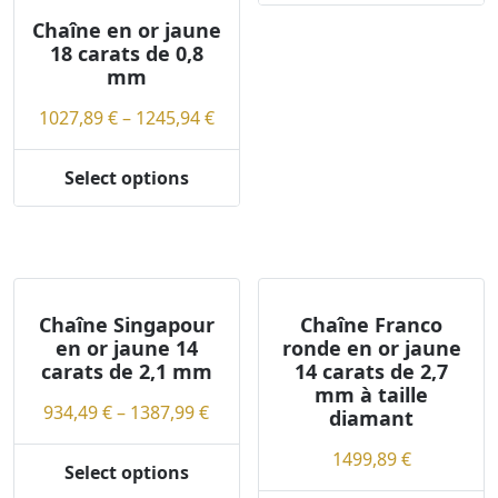
product
page
1499
Chaîne en or jaune
has
18 carats de 0,8
multiple
mm
variants.
Price
1027,89
€
–
1245,94
€
The
range:
options
1027,89 €
may
Select options
This
through
be
product
1245,94 €
chosen
has
on
multiple
the
variants.
product
The
Chaîne Singapour
Chaîne Franco
page
en or jaune 14
ronde en or jaune
options
carats de 2,1 mm
14 carats de 2,7
may
mm à taille
be
Price
934,49
€
–
1387,99
€
diamant
chosen
range:
on
1499,89
€
934,49 €
Select options
the
This
through