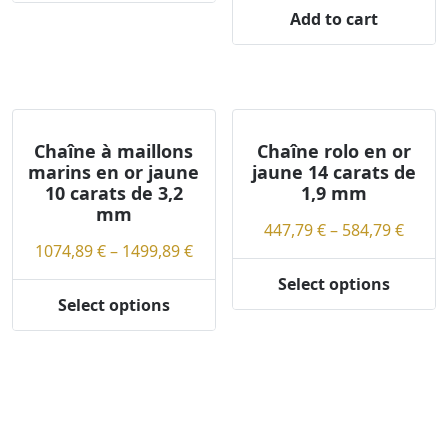
product
product
1387,99 €
Add to cart
page
has
multiple
variants.
The
options
Chaîne à maillons
Chaîne rolo en or
may
marins en or jaune
jaune 14 carats de
be
10 carats de 3,2
1,9 mm
chosen
mm
on
Price
447,79
€
–
584,79
€
Price
1074,89
€
–
1499,89
€
the
range
range:
product
447,7
Select options
This
1074,89 €
page
thro
Select options
This
product
through
584,7
product
has
1499,89 €
has
multiple
multiple
variants.
variants.
The
The
options