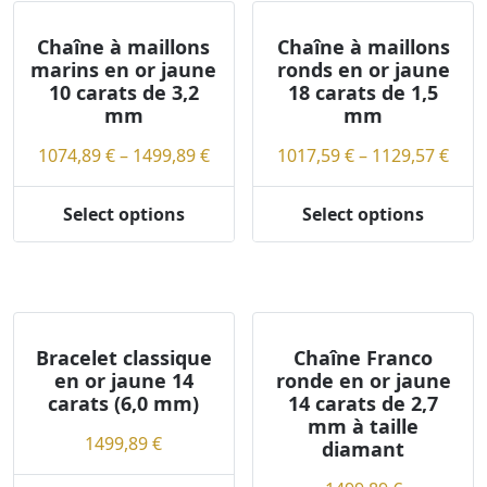
Chaîne à maillons
Chaîne à maillons
marins en or jaune
ronds en or jaune
10 carats de 3,2
18 carats de 1,5
mm
mm
Price
Pric
1074,89
€
–
1499,89
€
1017,59
€
–
1129,57
€
range:
rang
1074,89 €
1017
Select options
Select options
This
This
through
thr
product
product
1499,89 €
1129
has
has
multiple
multiple
variants.
variants.
The
The
Bracelet classique
Chaîne Franco
en or jaune 14
ronde en or jaune
options
options
carats (6,0 mm)
14 carats de 2,7
may
may
mm à taille
be
be
1499,89
€
diamant
chosen
chosen
on
on