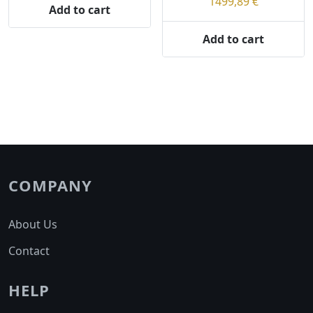
1499,89
€
Add to cart
the
the
product
product
Add to cart
page
page
COMPANY
About Us
Contact
HELP