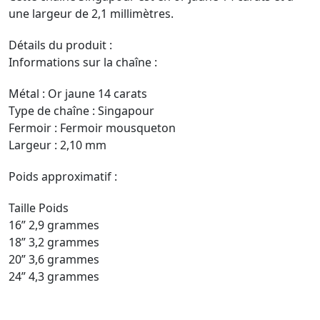
h
une largeur de 2,1 millimètres.
r
Détails du produit :
o
Informations sur la chaîne :
u
Métal : Or jaune 14 carats
g
Type de chaîne : Singapour
h
Fermoir : Fermoir mousqueton
1
Largeur : 2,10 mm
3
Poids approximatif :
8
Taille Poids
7
16” 2,9 grammes
,
18” 3,2 grammes
9
20” 3,6 grammes
9
24” 4,3 grammes