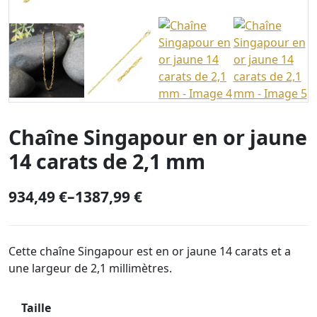
Chaîne Singapour en or jaune
14 carats de 2,1 mm
934,49
€
–
1387,99
€
P
r
i
Cette chaîne Singapour est en or jaune 14 carats et a
une largeur de 2,1 millimètres.
c
e
Taille
r